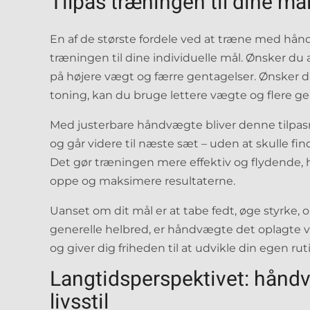
Tilpas træningen til dine må
En af de største fordele ved at træne med hån
træningen til dine individuelle mål. Ønsker d
på højere vægt og færre gentagelser. Ønsker d
toning, kan du bruge lettere vægte og flere ge
Med justerbare håndvægte bliver denne tilpasn
og går videre til næste sæt – uden at skulle f
Det gør træningen mere effektiv og flydende, hv
oppe og maksimere resultaterne.
Uanset om dit mål er at tabe fedt, øge styrke, 
generelle helbred, er håndvægte det oplagte v
og giver dig friheden til at udvikle din egen ru
Langtidsperspektivet: håndv
livsstil