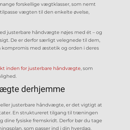
 mange forskellige vægtklasser, som nemt
 tilpasse vægten til den enkelte øvelse,
 med justerbare håndvægte nøjes med ét – og
igt. De er derfor særligt velegnede til dem,
 på kompromis med æstetik og orden i deres
ukt inden for justerbare håndvægte
, som
lighed.
vægte derhjemme
eller justerbare håndvægte, er det vigtigt at
ater. En struktureret tilgang til træningen
g dine fysiske fremskridt. Derfor bør du tage
æningsplan, som passer ind i din hverdag.