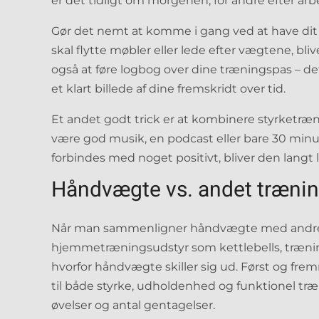
er det tidligt om morgenen, for andre efter arb
Gør det nemt at komme i gang ved at have dit u
skal flytte møbler eller lede efter vægtene, bliv
også at føre logbog over dine træningspas – de
et klart billede af dine fremskridt over tid.
Et andet godt trick er at kombinere styrketræn
være god musik, en podcast eller bare 30 minut
forbindes med noget positivt, bliver den langt l
Håndvægte vs. andet trænin
Når man sammenligner håndvægte med andre 
hjemmetræningsudstyr som kettlebells, trænings
hvorfor håndvægte skiller sig ud. Først og frem
til både styrke, udholdenhed og funktionel træ
øvelser og antal gentagelser.