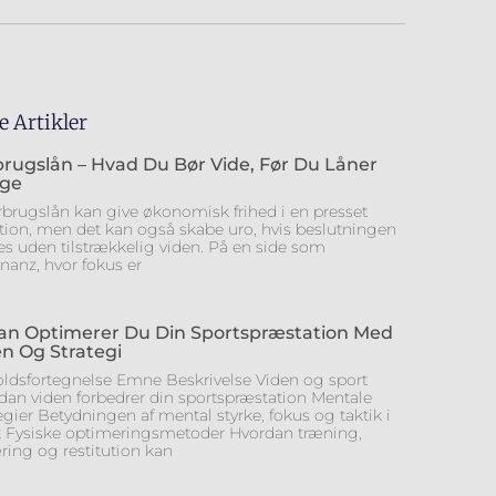
e Artikler
brugslån – Hvad Du Bør Vide, Før Du Låner
ge
orbrugslån kan give økonomisk frihed i en presset
ation, men det kan også skabe uro, hvis beslutningen
fes uden tilstrækkelig viden. På en side som
nanz, hvor fokus er
an Optimerer Du Din Sportspræstation Med
n Og Strategi
oldsfortegnelse Emne Beskrivelse Viden og sport
dan viden forbedrer din sportspræstation Mentale
egier Betydningen af mental styrke, fokus og taktik i
t Fysiske optimeringsmetoder Hvordan træning,
ring og restitution kan