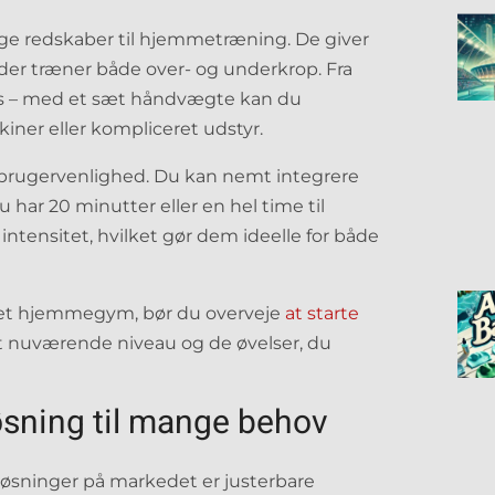
ge redskaber til hjemmetræning. De giver
, der træner både over- og underkrop. Fra
rls – med et sæt håndvægte kan du
ner eller kompliceret udstyr.
 brugervenlighed. Du kan nemt integrere
har 20 minutter eller en hel time til
ntensitet, hvilket gør dem ideelle for både
get hjemmegym, bør du overveje
at starte
dit nuværende niveau og de øvelser, du
øsning til mange behov
løsninger på markedet er justerbare