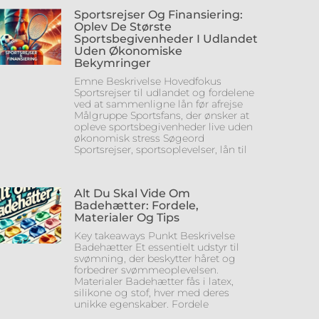
Sportsrejser Og Finansiering:
Oplev De Største
Sportsbegivenheder I Udlandet
Uden Økonomiske
Bekymringer
Emne Beskrivelse Hovedfokus
Sportsrejser til udlandet og fordelene
ved at sammenligne lån før afrejse
Målgruppe Sportsfans, der ønsker at
opleve sportsbegivenheder live uden
økonomisk stress Søgeord
Sportsrejser, sportsoplevelser, lån til
Alt Du Skal Vide Om
Badehætter: Fordele,
Materialer Og Tips
Key takeaways Punkt Beskrivelse
Badehætter Et essentielt udstyr til
svømning, der beskytter håret og
forbedrer svømmeoplevelsen.
Materialer Badehætter fås i latex,
silikone og stof, hver med deres
unikke egenskaber. Fordele