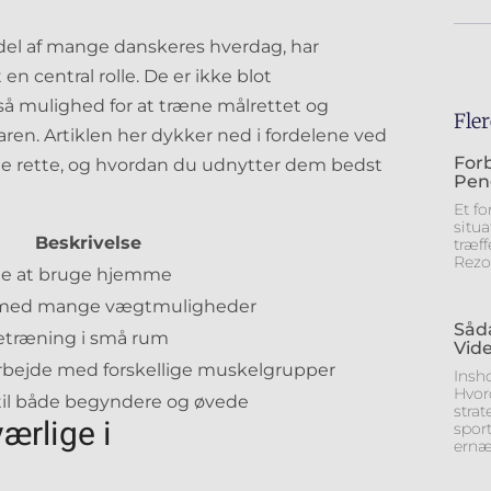
 del af mange danskeres hverdag, har
 central rolle. De er ikke blot
så mulighed for at træne målrettet og
Fler
aren. Artiklen her dykker ned i fordelene ved
For
de rette, og hvordan du udnytter dem bedst
Pen
Et f
situ
Beskrivelse
træf
Rezo
me at bruge hjemme
g med mange vægtmuligheder
Såd
etræning i små rum
Vide
rbejde med forskellige muskelgrupper
Insh
Hvor
til både begyndere og øvede
strat
ærlige i
spor
ernæ