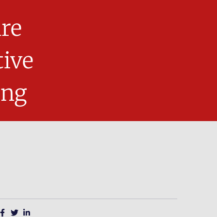
re
ive
ing