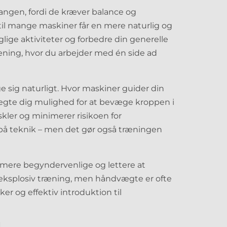
angen, fordi de kræver balance og
 til mange maskiner får en mere naturlig og
lige aktiviteter og forbedre din generelle
træning, hvor du arbejder med én side ad
ge sig naturligt. Hvor maskiner guider din
ægte dig mulighed for at bevæge kroppen i
skler og minimerer risikoen for
s på teknik – men det gør også træningen
ere begyndervenlige og lettere at
r i eksplosiv træning, men håndvægte er ofte
ker og effektiv introduktion til