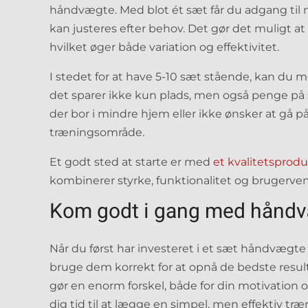
håndvægte. Med blot ét sæt får du adgang til
kan justeres efter behov. Det gør det muligt at
hvilket øger både variation og effektivitet.
I stedet for at have 5-10 sæt stående, kan du
det sparer ikke kun plads, men også penge på s
der bor i mindre hjem eller ikke ønsker at gå
træningsområde.
Et godt sted at starte er med
et kvalitetsprod
kombinerer styrke, funktionalitet og brugerven
Kom godt i gang med hånd
Når du først har investeret i et sæt håndvægte 
bruge dem korrekt for at opnå de bedste result
gør en enorm forskel, både for din motivation o
dig tid til at lægge en simpel, men effektiv tr