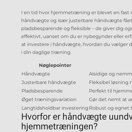
I en tid hvor hjemmetræning er blevet en fast
håndvægte og især justerbare håndvægte fået en
pladsbesparende og fleksible – de giver dig og
effektivt, uanset om du er nybegynder eller erf
at investere i håndvægte, hvordan du vælger 
i din daglige træning.
Nøglepointer
Håndvægte
Alsidige og nem
Justerbare håndvægte
Fleksibel løsnin
Pladsbesparende
Perfekt til hjemm
Øget træningsvariation
Gør det nemt at a
Langtidsholdbar investering
Robust og egnet 
Hvorfor er håndvægte uundv
hjemmetræningen?