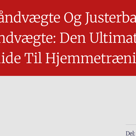
åndvægte Og Justerba
ndvægte: Den Ultimat
ide Til Hjemmetræn
Del: