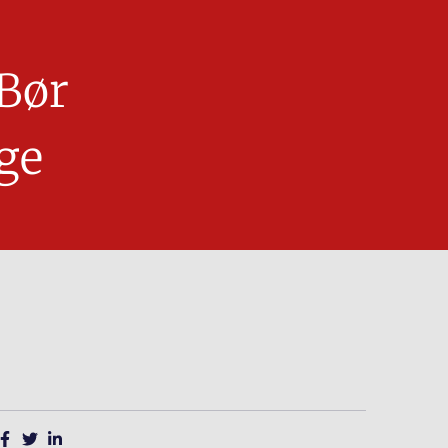
Bør
ge