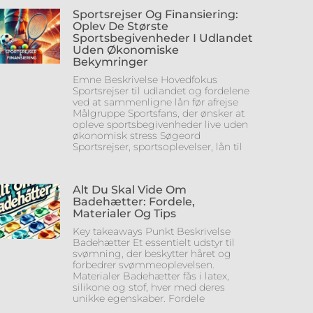
Sportsrejser Og Finansiering:
Oplev De Største
Sportsbegivenheder I Udlandet
Uden Økonomiske
Bekymringer
Emne Beskrivelse Hovedfokus
Sportsrejser til udlandet og fordelene
ved at sammenligne lån før afrejse
Målgruppe Sportsfans, der ønsker at
opleve sportsbegivenheder live uden
økonomisk stress Søgeord
Sportsrejser, sportsoplevelser, lån til
Alt Du Skal Vide Om
Badehætter: Fordele,
Materialer Og Tips
Key takeaways Punkt Beskrivelse
Badehætter Et essentielt udstyr til
svømning, der beskytter håret og
forbedrer svømmeoplevelsen.
Materialer Badehætter fås i latex,
silikone og stof, hver med deres
unikke egenskaber. Fordele