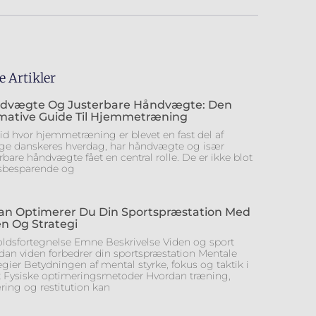
e Artikler
dvægte Og Justerbare Håndvægte: Den
imative Guide Til Hjemmetræning
tid hvor hjemmetræning er blevet en fast del af
e danskeres hverdag, har håndvægte og især
rbare håndvægte fået en central rolle. De er ikke blot
sbesparende og
an Optimerer Du Din Sportspræstation Med
n Og Strategi
oldsfortegnelse Emne Beskrivelse Viden og sport
dan viden forbedrer din sportspræstation Mentale
egier Betydningen af mental styrke, fokus og taktik i
t Fysiske optimeringsmetoder Hvordan træning,
ring og restitution kan