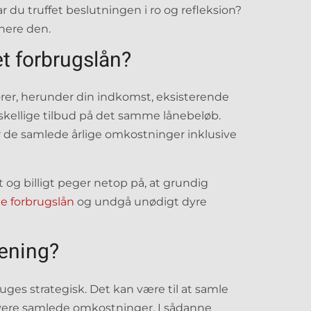
 har du truffet beslutningen i ro og refleksion?
inere den.
t forbrugslån?
torer, herunder din indkomst, eksisterende
orskellige tilbud på det samme lånebeløb.
r de samlede årlige omkostninger inklusive
og billigt peger netop på, at grundig
e forbrugslån
og undgå unødigt dyre
mening?
uges strategisk. Det kan være til at samle
lavere samlede omkostninger. I sådanne