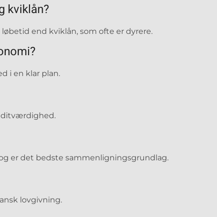
g kviklån?
løbetid end kviklån, som ofte er dyrere.
konomi?
d i en klar plan.
editværdighed.
 og er det bedste sammenligningsgrundlag.
dansk lovgivning.