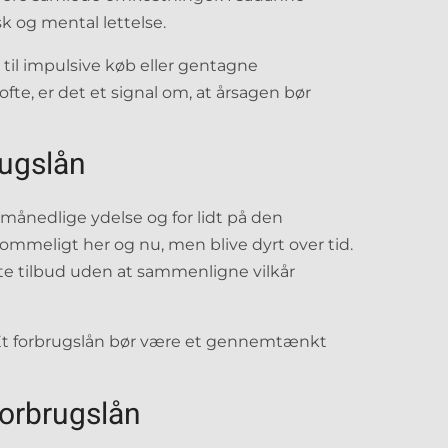
k og mental lettelse.
 til impulsive køb eller gentagne
fte, er det et signal om, at årsagen bør
rugslån
n månedlige ydelse og for lidt på den
kommeligt her og nu, men blive dyrt over tid.
te tilbud uden at sammenligne vilkår
. Et forbrugslån bør være et gennemtænkt
forbrugslån