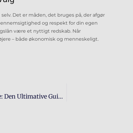
ig selv. Det er måden, det bruges på, der afgør
ennemsigtighed og respekt for din egen
slån være et nyttigt redskab. Når
e højere – både økonomisk og menneskeligt.
Håndvægte Og Justerbare Håndvægte: Den Ultimative Guide Til Hjemmetræning