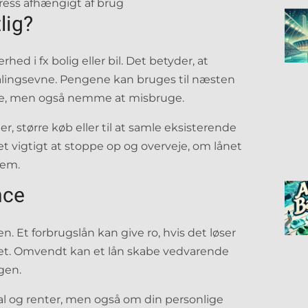
stress afhængigt af brug
lig?
rhed i fx bolig eller bil. Det betyder, at
alingsevne. Pengene kan bruges til næsten
ible, men også nemme at misbruge.
, større køb eller til at samle eksisterende
det vigtigt at stoppe op og overveje, om lånet
lem.
nce
Et forbrugslån kan give ro, hvis det løser
get. Omvendt kan et lån skabe vedvarende
gen.
tal og renter, men også om din personlige