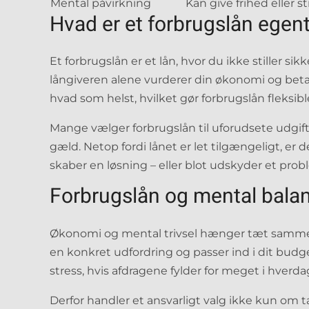
Mental påvirkning
Kan give frihed eller 
Hvad er et forbrugslån egent
Et forbrugslån er et lån, hvor du ikke stiller sikke
långiveren alene vurderer din økonomi og bet
hvad som helst, hvilket gør forbrugslån fleks
Mange vælger forbrugslån til uforudsete udgifter
gæld. Netop fordi lånet er let tilgængeligt, er 
skaber en løsning – eller blot udskyder et prob
Forbrugslån og mental bala
Økonomi og mental trivsel hænger tæt sammen. 
en konkret udfordring og passer ind i dit bud
stress, hvis afdragene fylder for meget i hverda
Derfor handler et ansvarligt valg ikke kun om 