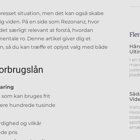
presset situation, men det kan også skabe
lig viden. På en side som Rezonanz, hvor
 det særligt relevant at forstå, hvordan
Fler
ntale ro. Denne artikel giver dig et
Hån
n, så du kan træffe et oplyst valg med både
Ult
I en 
mang
forbrugslån
juste
plad
laring
Såd
 som kan bruges frit
Vide
l flere hundrede tusinde
Insh
Hvor
strat
spor
dighed og vilkår
ernæ
de pris