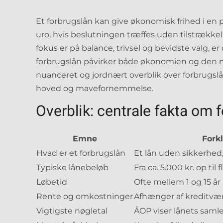
Et forbrugslån kan give økonomisk frihed i en 
uro, hvis beslutningen træffes uden tilstrække
fokus er på balance, trivsel og bevidste valg, er
forbrugslån påvirker både økonomien og den me
nuanceret og jordnært overblik over forbrugslå
hoved og mavefornemmelse.
Overblik: centrale fakta om 
Emne
Fork
Hvad er et forbrugslån
Et lån uden sikkerhed,
Typiske lånebeløb
Fra ca. 5.000 kr. op ti
Løbetid
Ofte mellem 1 og 15 år
Rente og omkostninger
Afhænger af kreditvær
Vigtigste nøgletal
ÅOP viser lånets samle