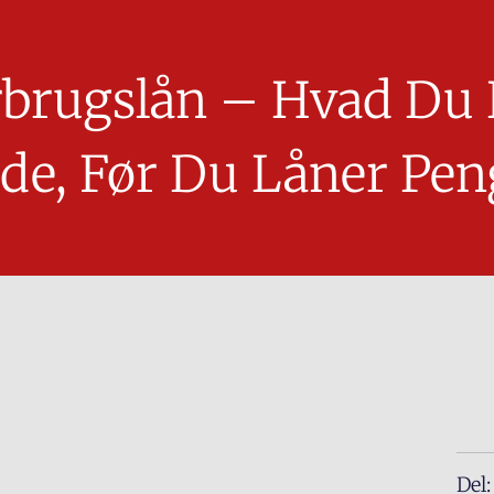
rbrugslån – Hvad Du 
ide, Før Du Låner Pen
Del: